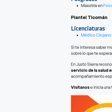
Maestría en
Psico
Plantel Ticomán
Licenciaturas
Médico Cirujano
Si te interesa saber m
sobre lo que te espera
En Justo Sierra
reconoc
servicio de la salud 
acompañamiento especi
Visítanos
e inicia una