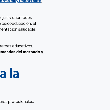
forma muy importante
,
guía y orientador,
 psicoeducación, el
imentación saludable,
gramas educativos,
demandas del mercado y
a la
reras profesionales,