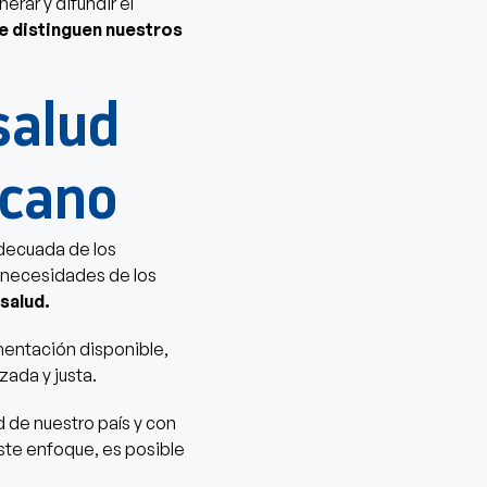
erar y difundir el
se distinguen nuestros
salud
icano
decuada de los
de necesidades de los
 salud.
mentación disponible,
zada y justa.
 de nuestro país y con
ste enfoque, es posible