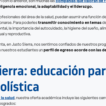
n con lo anterior, son muchas las
compañías que valoran de 
eligencia emocional, la adaptabilidad y el liderazgo.
ofesionales del área de la salud, puedan asumir una función de 
ionarse. Para poderles
transmitir conocimiento en temas
de
ntal, la importancia del autocuidado, la higiene del sueño, al
ual y reproductiva.
ta, en Justo Sierra, nos sentimos confiados de nuestros pro
 nuestros estudiantes un
perfil de egreso acorde con las 
ierra: educación par
olística
la salud
, nuestra oferta académica incluye las siguientes car
osgrados: