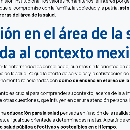
isión institucional, los valores humanitarios, el interés por gen
que el compromiso con la familia, la sociedad y la patria,
así 
eras del área de la salud.
ón en el área de la 
da al contexto mex
 la enfermedad es complicado, aún más sin la orientación a
a de la salud. Ya que la oferta de servicios y la satisfacción 
echamente relacionadas con
cómo se enseña en el área de la
nto es crucial para comprender su contexto, acerca de la ali
e otras cuestiones, que influyen en dar una atención personali
 una
educación para la salud
pensada en función de la realidad
s, al igual que orientada a determinadas metas. A partir de e
e salud pública efectivas y sostenibles en el tiempo.