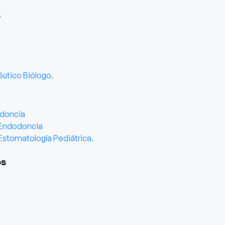
o
utico Biólogo.
doncia
Endodoncia
Estomatología Pediátrica.
os