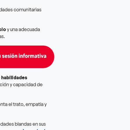
idades comunitarias
cio
y una adecuada
as.
 habilidades
ración y capacidad de
nta el trato, empatía y
lidades blandas en sus