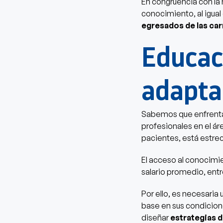
En congruencia con la m
conocimiento, al igual 
egresados de las carr
Educaci
adapta
Sabemos que enfrentar
profesionales en el áre
pacientes, está estr
El acceso al conocimie
salario promedio, entr
Por ello, es necesaria
base en sus condicione
diseñar
estrategias d