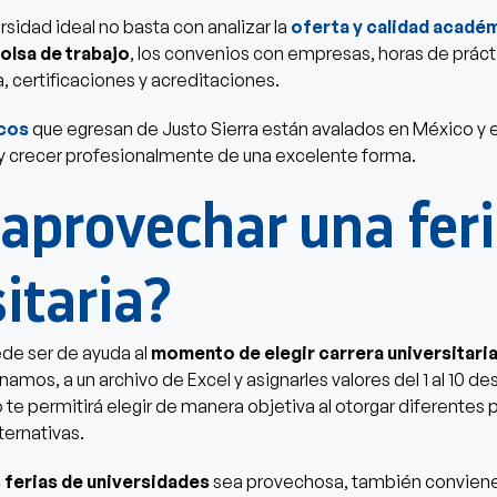
rsidad ideal no basta con analizar la
oferta y calidad acadé
olsa de trabajo
, los convenios con empresas, horas de práct
, certificaciones y acreditaciones.
cos
que egresan de Justo Sierra están avalados en México y en 
 y crecer profesionalmente de una excelente forma.
aprovechar una fer
itaria?
ede ser de ayuda al
momento de elegir carrera universitari
mos, a un archivo de Excel y asignarles valores del 1 al 10 des
o te permitirá elegir de manera objetiva al otorgar diferentes
lternativas.
as ferias de universidades
sea provechosa, también conviene 