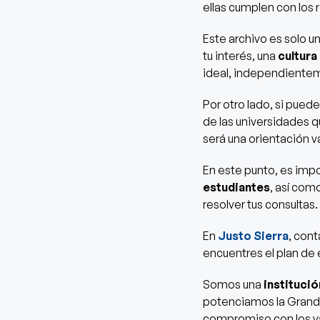
ellas cumplen con los r
Este archivo es solo u
tu interés, una
cultura 
ideal, independientem
Por otro lado, si pued
de las universidades q
será una orientación va
En este punto, es imp
estudiantes
, así com
resolver tus consultas.
En
Justo Sierra
, con
encuentres el plan de
Somos una
institució
potenciamos la Grande
compromiso con los va