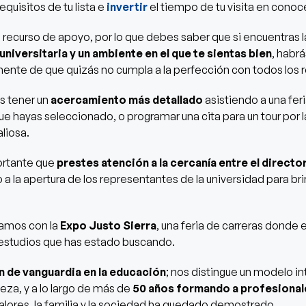
equisitos de tu lista e
invertir
el tiempo de tu visita en conoce
n recurso de apoyo, por lo que debes saber que si encuentras l
universitaria y un ambiente en el que te sientas bien
, habr
ente de que quizás no cumpla a la perfección con todos los 
es tener un
acercamiento más detallado
asistiendo a una feri
ue hayas seleccionado, o programar una cita para un tour por 
liosa.
ortante que
prestes atención a la cercanía entre el director
o a la apertura de los representantes de la universidad para br
tamos con la
Expo Justo Sierra
, una feria de carreras donde
 estudios que has estado buscando.
n de vanguardia en la educación
; nos distingue un modelo in
za, y a lo largo de más de
50 años formando a profesional
lores, la familia y la sociedad ha quedado demostrado.