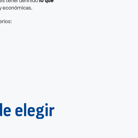
es tener definido
lo que
y económicas.
erios:
e elegir