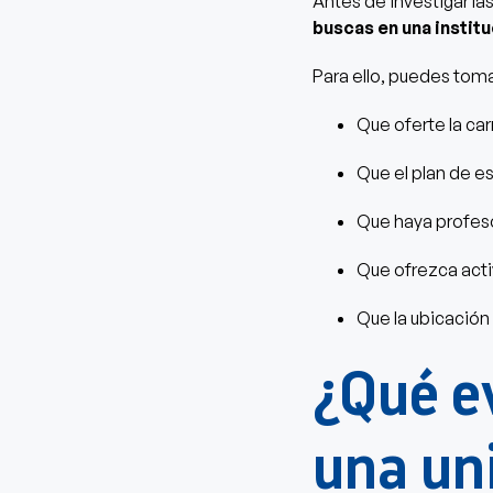
Antes de investigar las
buscas en una instit
Para ello, puedes tomar
Que oferte la car
Que el plan de e
Que haya profesor
Que ofrezca act
Que la ubicación
¿Qué e
una un