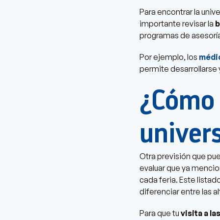
Para encontrar la unive
importante revisar la
b
programas de asesoría
Por ejemplo, los
médi
permite desarrollarse
¿Cómo 
univers
Otra previsión que pu
evaluar que ya menciona
cada feria. Este listad
diferenciar entre las a
Para que tu
visita a l