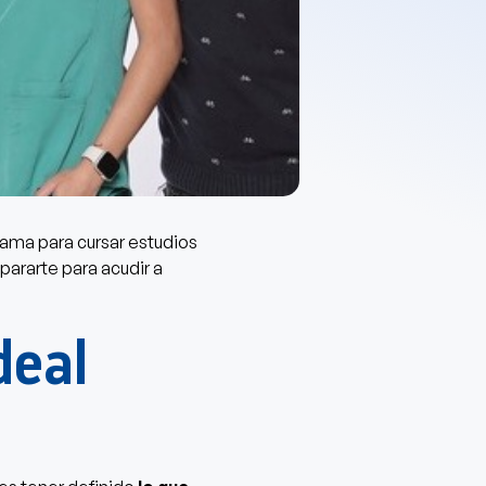
grama para cursar estudios
pararte para acudir a
deal