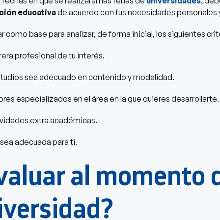
 fechas en que se realizarán las ferias de
universidades
, deb
ución educativa
de acuerdo con tus necesidades personales
 como base para analizar, de forma inicial, los siguientes crit
rera profesional de tu interés.
studios sea adecuado en contenido y modalidad.
es especializados en el área en la que quieres desarrollarte.
ividades extra académicas.
 sea adecuada para ti.
valuar al momento d
iversidad?