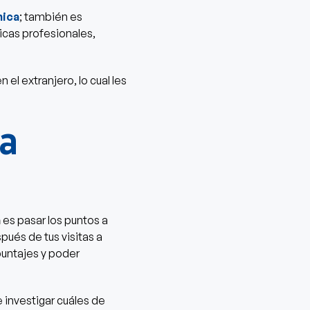
mica
; también es
icas profesionales,
el extranjero, lo cual les
ia
a
es pasar los puntos a
pués de tus visitas a
 puntajes y poder
investigar cuáles de