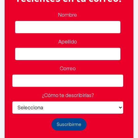
Nombre
*
Apellido
*
Correo
*
¿Cómo te describirías?
*