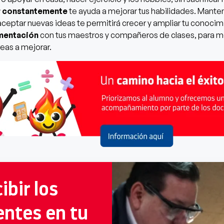
ar constantemente
te ayuda a mejorar tus habilidades. Mante
aceptar nuevas ideas te permitirá crecer y ampliar tu conocim
imentación
con tus maestros y compañeros de clases, para mej
eas a mejorar.
ibir los
entes en tu