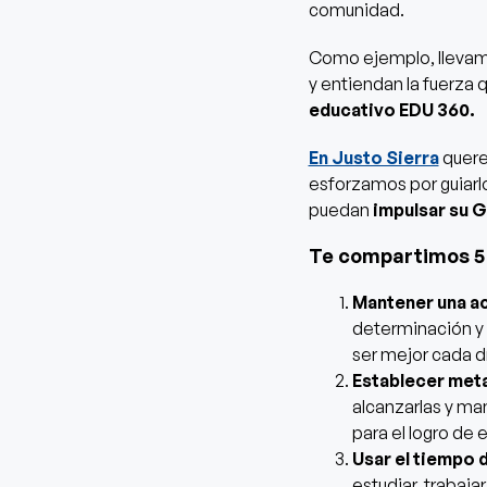
comunidad.
Como ejemplo, llevamos
y entiendan la fuerza 
educativo EDU 360.
En Justo Sierra
quere
esforzamos por guiarlo
puedan
impulsar su G
Te compartimos 5 
Mantener una ac
determinación y 
ser mejor cada dí
Establecer met
alcanzarlas y ma
para el logro de 
Usar el tiempo 
estudiar, trabajar