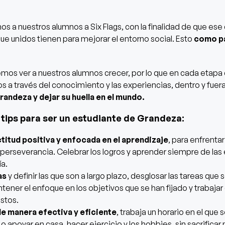
 a nuestros alumnos a Six Flags, con la finalidad de que ese d
que unidos tienen para mejorar el entorno social. Esto
como pa
mos ver a nuestros alumnos crecer, por lo que en cada etapa 
s a través del conocimiento y las experiencias, dentro y fuera
randeza y dejar su huella en el mundo.
tips para ser un estudiante de Grandeza:
titud positiva y enfocada en el aprendizaje
, para enfrentar
perseverancia. Celebrar los logros y aprender siempre de las 
a.
as
y definir las que son a largo plazo, desglosar las tareas que
ntener el enfoque en los objetivos que se han fijado y trabaj
estos.
de manera efectiva y eficiente
, trabaja un horario en el que
 o apoyar en casa, hacer ejercicio y los hobbies, sin sacrificar