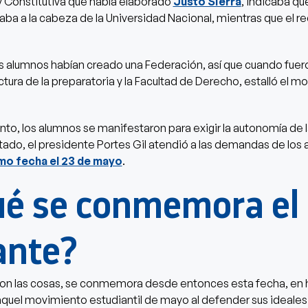
y Constitutiva que había elaborado
Justo Sierra
, indicaba qu
taba a la cabeza de la Universidad Nacional, mientras que el re
 alumnos habían creado una Federación, así que cuando fue
uctura de la preparatoria y la Facultad de Derecho, estalló el 
o, los alumnos se manifestaron para exigir la autonomía de l
ado, el presidente Portes Gil atendió a las demandas de los
mo fecha el 23 de mayo
.
ué se conmemora el 
ante?
ron las cosas, se conmemora desde entonces esta fecha, en
aquel movimiento estudiantil de mayo al defender sus ideales