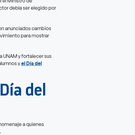
e el Ministro de
ctor debía ser elegido por
ron anunciados cambios
movimiento para mostrar
a UNAM y fortalecer sus
 alumnos y
el Día del
Día del
 homenaje a quienes
.