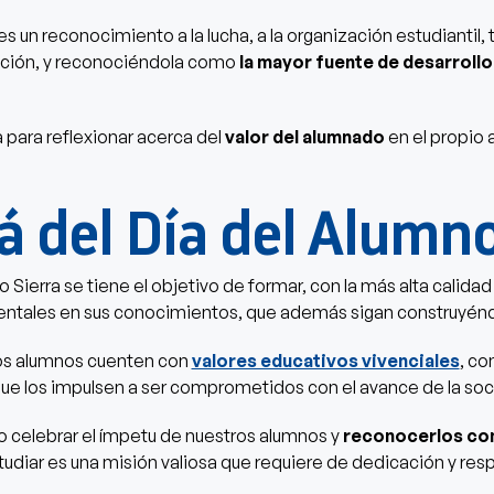
 es un reconocimiento a la lucha, a la organización estudianti
ación, y reconociéndola como
la mayor fuente de desarrollo
a para reflexionar acerca del
valor del alumnado
en el propio 
á del Día del Alumn
o Sierra se tiene el objetivo de formar, con la más alta calida
entales en sus conocimientos, que además sigan construyéndo
os alumnos cuenten con
valores educativos vivenciales
, co
a, que los impulsen a ser comprometidos con el avance de la so
to celebrar el ímpetu de nuestros alumnos y
reconocerlos co
iar es una misión valiosa que requiere de dedicación y resp