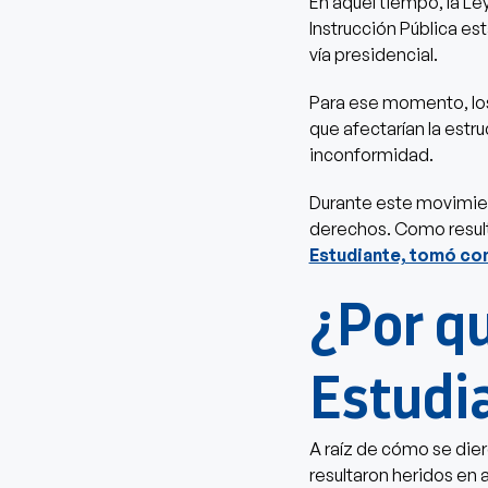
En aquel tiempo, la Le
Instrucción Pública es
vía presidencial.
Para ese momento, los
que afectarían la estr
inconformidad.
Durante este movimient
derechos. Como result
Estudiante, tomó co
¿Por q
Estudi
A raíz de cómo se die
resultaron heridos en 