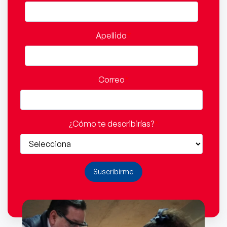
Apellido
*
Correo
*
¿Cómo te describirías?
*