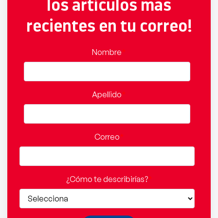
los artículos mas
recientes en tu correo!
Nombre
*
Apellido
*
Correo
*
¿Cómo te describirías?
*