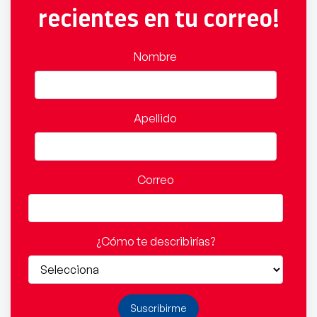
recientes en tu correo!
Nombre
*
Apellido
*
Correo
*
¿Cómo te describirías?
*