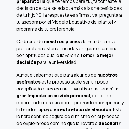
preparatoria
que tenemos para ti
, ¿Ya tomaste la
decisión de cuál se adapta más a las necesidades
de tu hijo?
Si la respuesta es afirmativa, pregunta a
tu asesora por el Modelo Educativo del plantel y
programa de tu preferencia.
Cada uno de
nuestros planes
de Estudio a nivel
preparatoria están pensados en guiar su camino
con aptitudes que lo llevaran a
tomar la mejor
decisión
para la universidad.
Aunque sabemos que para algunos de
nuestros
aspirantes
este proceso suele ser un poco
complicado pues es una disyuntiva que tendrá un
gran impacto en su vida personal
, por lo que
recomendamos que como padres lo acompañen y
le brinden
apoyo en esta etapa de elección
.
Esto
lo hará sentirse seguro de sí mismo en el proceso
de explorar ese camino
que lo llevará a
descubrir