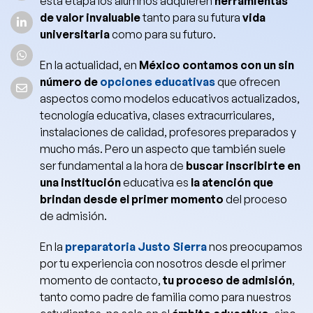
esta etapa los alumnos adquieren
herramientas
de valor invaluable
tanto para su futura
vida
universitaria
como para su futuro.
En la actualidad,
en
México contamos con un sin
número de
opciones educativas
que ofrecen
aspectos como modelos educativos actualizados,
tecnología educativa, clases extracurriculares,
instalaciones de calidad, profesores preparados y
mucho más. Pero un aspecto que también suele
ser fundamental a la hora de
buscar inscribirte en
una institución
educativa es
la atención que
brindan desde el primer momento
del proceso
de admisión.
En la
preparatoria Justo Sierra
nos preocupamos
por tu experiencia con nosotros desde el primer
momento de contacto,
tu proceso de admisión
,
tanto como padre de familia como para nuestros