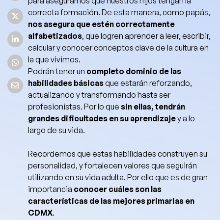
para asegurarnos que nuestros hijos tengan la
correcta formación. De esta manera, como papás,
nos asegura que estén correctamente
alfabetizados
, que logren aprender a leer, escribir,
calcular y conocer conceptos clave de la cultura en
la que vivimos.
Podrán tener un
completo dominio de las
habilidades básicas
que estarán reforzando,
actualizando y transformando hasta ser
profesionistas. Por lo que
sin ellas, tendrán
grandes dificultades en su aprendizaje
y a lo
largo de su vida.
Recordemos que estas habilidades construyen su
personalidad, y fortalecen valores que seguirán
utilizando en su vida adulta. Por ello que es de gran
importancia
conocer cuáles son las
características de las mejores primarias en
CDMX
.