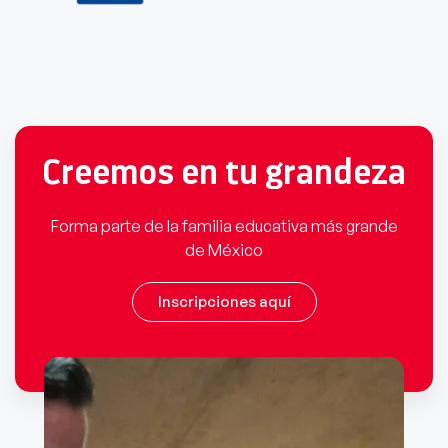
Creemos en tu grandeza
Forma parte de la familia educativa más grande
de México
Inscripciones aquí