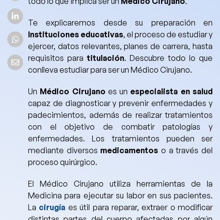
todo lo que implica ser un
Médico Cirujano
.
Te explicaremos desde su preparación en
Instituciones educativas
, el proceso de estudiar y
ejercer, datos relevantes, planes de carrera, hasta
requisitos para
titulación
. Descubre todo lo que
conlleva
estudiar para ser un Médico Cirujano.
Un
Médico Cirujano
es un
especialista en salud
capaz de diagnosticar y prevenir enfermedades y
padecimientos, además de realizar tratamientos
con el objetivo de combatir patologías y
enfermedades.
Los tratamientos pueden ser
mediante diversos
medicamentos
o a través del
proceso quirúrgico.
El Médico Cirujano
utiliza herramientas de la
Medicina para ejecutar su labor en sus pacientes.
La
cirugía
es útil para reparar, extraer o modificar
distintas partes del cuerpo afectadas por algún