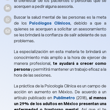
el bienestar de los pacientes o personas que se
acerquen a pedir alguna asesoría.
Buscar la salud mental de las personas es la meta
de los
Psicólogos Clínicos
, debido a que a
quienes se acerquen a solicitar un asesoramiento
se les brindará la confianza de salir adelante de sus
problemas.
La especialización en esta materia te brindará un
conocimiento más amplio a la hora de ejercer de
manera profesional,
te ayudará a crecer como
persona
y permitirá mantener un trabajo eficaz a la
hora de las sesiones.
La práctica de la Psicología Clínica es un campo de
acción en aumento en México. De acuerdo a un
artículo publicado en
Publímetro
(2018),
al menos
un 29% de los adultos en México presentan una
enfermedad o trastorno mental.
Así que si te