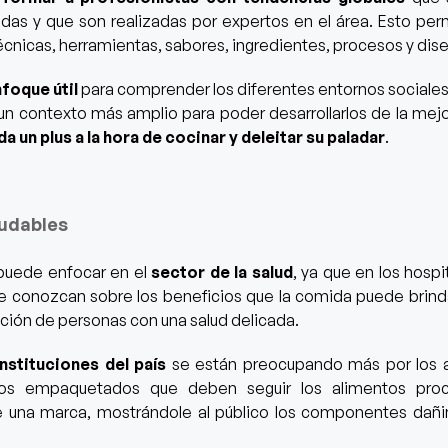
das y que son realizadas por expertos en el área.
Esto perm
écnicas, herramientas, sabores, ingredientes, procesos y diseñ
nfoque útil
para comprender los diferentes entornos sociales 
n contexto más amplio para poder desarrollarlos de la mej
da un plus a la hora de cocinar y deleitar su paladar
.
ludables
 puede enfocar en el
sector de la salud
, ya que en los hosp
e conozcan sobre los beneficios que la comida puede brind
ación de personas con una salud delicada.
nstituciones del país
se están preocupando más por los a
os empaquetados que deben seguir los alimentos pro
 una marca, mostrándole al público los componentes dañi