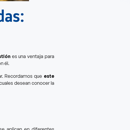
das:
stión
es una ventaja para
n él.
lugar. Recordamos que
este
 cuales desean conocer la
se aplican en diferentes