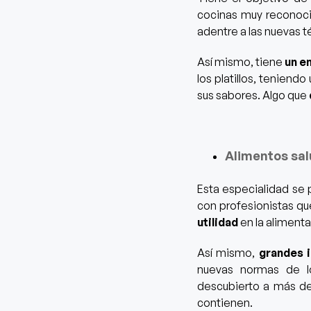
cocinas muy reconoci
adentre a las nuevas t
Así mismo, tiene
un e
los platillos,
teniendo u
sus sabores. Algo que
Alimentos sa
Esta especialidad se
con profesionistas qu
utilidad
en la aliment
Así mismo,
grandes i
nuevas
normas de l
descubierto a más de
contienen.