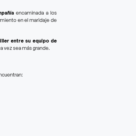
ompañía
encaminada a los
imiento en el maridaje de
ller entre su equipo de
da vez sea más grande.
ncuentran: