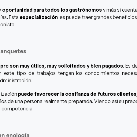
e oportunidad para todos los gastrónomos
y más si cuenta
ías.
Esta
especialización
les puede traer grandes beneficios
ionista.
banquetes
pre son muy útiles, muy solicitados y bien pagados
. Es d
 este tipo de trabajos tengan los conocimientos necesar
dministración.
lización
puede favorecer la confianza de futuros clientes
cios de una persona realmente preparada.
Viendo así su pre
la competencia.
en enología