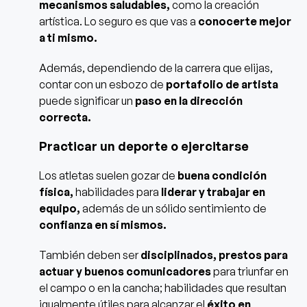
mecanismos saludables,
como la creación
artística. Lo seguro es que vas a
conocerte mejor
a ti mismo.
Además, dependiendo de la carrera que elijas,
contar con un esbozo de
portafolio de artista
puede significar un
paso en la dirección
correcta.
Practicar un deporte o ejercitarse
Los atletas suelen gozar de
buena condición
física,
habilidades para
liderar y trabajar en
equipo,
además de un sólido sentimiento de
confianza en sí mismos.
También deben ser
disciplinados, prestos para
actuar y buenos comunicadores
para triunfar en
el campo o en la cancha; habilidades que resultan
igualmente útiles para alcanzar el
éxito en