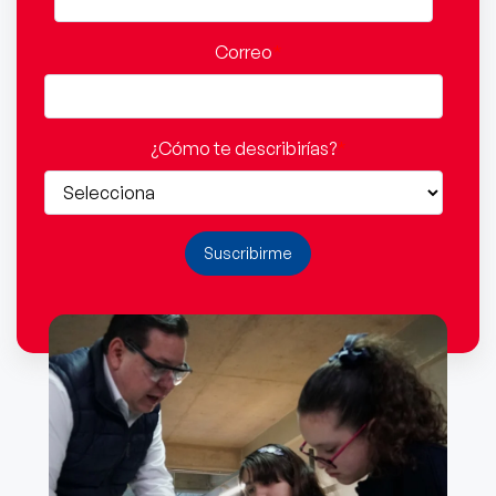
Correo
*
¿Cómo te describirías?
*