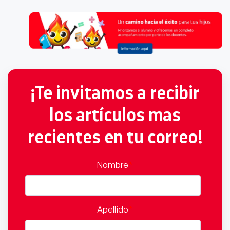
¡Te invitamos a recibir
los artículos mas
recientes en tu correo!
Nombre
*
Apellido
*