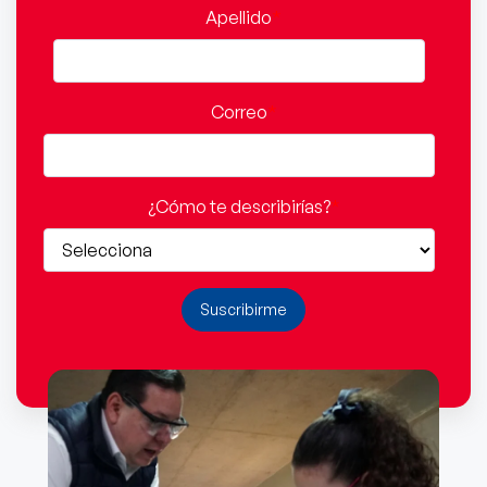
Apellido
*
Correo
*
¿Cómo te describirías?
*