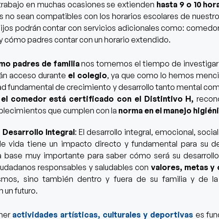
 trabajo en muchas ocasiones se extienden
hasta 9 o 10 hor
es no sean compatibles con los horarios escolares de nuestro
hijos podrán contar con servicios adicionales como: comedor,
y cómo padres contar con un horario extendido.
mo padres de familia
nos tomemos el tiempo de investigar 
drán acceso durante
el colegio
, ya que como lo hemos menci
d fundamental de crecimiento y desarrollo tanto mental co
el comedor está certificado con el Distintivo H,
recono
blecimientos que cumplen con la
norma en el manejo higién
a
Desarrollo Integral
: El desarrollo integral, emocional, socia
e vida tiene un impacto directo y fundamental para su des
a base muy importante para saber cómo será su desarrollo
ciudadanos responsables y saludables con
valores, metas y 
smos, sino también dentro y fuera de su familia y de l
 un futuro.
ner
actividades artísticas, culturales y deportivas
es fun