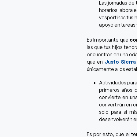
Las jornadas de
horarios laboral
vespertinas tus 
apoyo en tareas 
Es importante que
co
las que tus hijos ten
encuentran en una eda
que en
Justo Sierra
únicamente a los esta
Actividades par
primeros años d
convierte en un
convertirán en 
solo para sí mi
desenvolverán en
Es por esto, que
el te