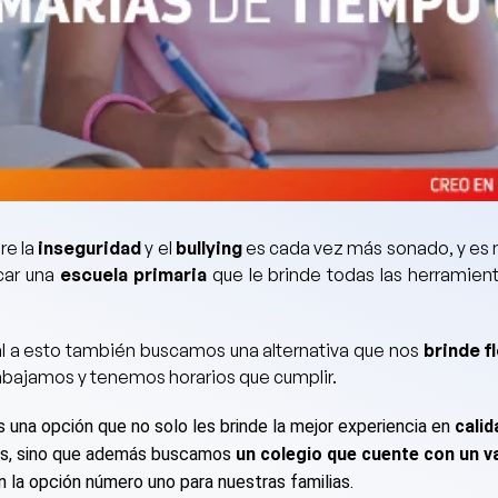
re la
inseguridad
y el
bullying
es cada vez más sonado, y es
ar una
escuela primaria
que le brinde todas las herramien
l a esto también buscamos una alternativa que nos
brinde f
rabajamos y tenemos horarios que cumplir.
 una opción que
no solo les brinde la mejor experiencia en
calid
os
,
sino que además buscamos
un colegio que cuente con un va
 la opción número uno para nuestras familias.