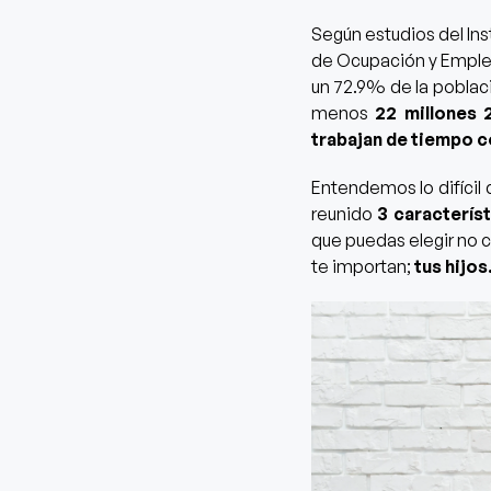
Según estudios del Ins
de Ocupación y Empl
un 72.9% de la pobla
menos
22 millones 2
trabajan de tiempo 
Entendemos lo difícil 
reunido
3 caracterís
que puedas elegir no c
te importan;
tus hijos